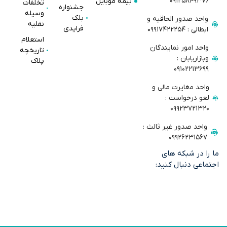
مه موبایل
تخلفات
جشنواره
وسیله
بلک
نقلیه
فرایدی
استعلام
تاریخچه
پلاک